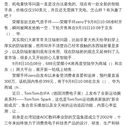
贵、耗电量快等问题一直是没办法避免的。现在有一款全新的智能
手表，价格仅仅150美元，并且还无需摘下充电。怎么样？有兴趣了
吧？
荣耀首款北欧气质手环——荣耀手环zero于9月8日10:08准时开
售，瞬间被网友抢购一空，下轮开售将在9月15日10:08于京东
（）、华…
其实我们大家常常关注辐射问题，比如非要大热天给孕妇穿上
厚实的防辐射服，然而却并不清楚自己经常接触的东西辐射量是多
少，以及防辐射服到底有没有用。现在防辐射的观念又延伸到了儿
童市场，很多人又开始担心儿童智能手…
9月8日10点08分，688元荣耀小K将再度登陆华为商城（）和京
东（）两大平台，展开新一轮线上销售…
荣耀手环zero自发布以来备受消费者喜爱和追捧，预约量直逼
300万。该机国内售价399元，将于9月8日10:08在京东（）、华为
商城（h…
近日，TomTom在IFA（德国消费电子展）上发布了全新运动腕
表系列——TomTom Spark，这也是TomTom运动腕表家族的“新全
能成员”，集合音乐播放以及全天候的运动追踪功能，内置心率监
测，让…
前身是台湾冠捷AOC数码事业部的艾蔻集团成立于2002年，十
三年来始终致力于消费类电子科技类产品的设计、研发、生产和销