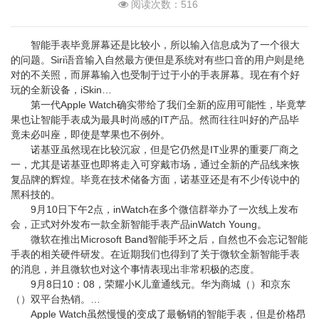
阅读次数：516
智能手表毕竟屏幕还是比较小，所以输入信息成为了一个很大
的问题。Siri语音输入自然最方便但是系统对有些口音的用户则是绝
对的不关照，而屏幕输入也受制于过于小的手表屏幕。现在有个好
玩的全新设备，iSkin…
第一代Apple Watch确实带给了我们全新的应用可能性，毕竟苹
果也让智能手表成为最具时尚感的IT产品。然而往往叫好的产品毕
竟未必叫座，即使是苹果也不例外。
诺基亚虽然现在比较沉寂，但是它仍然是IT业界的重要厂商之
一，尤其是诺基亚也即将走入可穿戴市场，通过全新的产品线来恢
复品牌的辉煌。毕竟在技术储备方面，诺基亚还是有不少传说中的
黑科技的。
9月10日下午2点，inWatch在多个微信群举办了一次线上发布
会，正式对外发布一款全新智能手表产品inWatch Young。
微软在推出Microsoft Band智能手环之后，自然也不会忘记智能
手表的相关硬件研发。在近期我们也得到了关于微软全新智能手表
的消息，并且微软也对这个事情表现出非常积极的态度。
9月8日10：08，荣耀小K儿童通线元。华为商城（）和京东
（）双平台热销。…
Apple Watch虽然慢慢的变成了最畅销的智能手表，但是价格昂