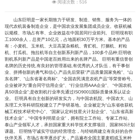
阅读次数：516
山东巨明是一家长期致力于研发、制造、销售、服务为一体的
现代农机装备制造企业，是中国农业发展集团成员企业。收获机械
以规模、市场占有率、企业效益在中国居同行业前列。 巨明现有职
工1000余人，总资产10亿元，占地面积30万平方米。基本的产品
有：小麦机、玉米机、大豆高粱杂粮机、青贮机、打捆机、籽粒
机、打瓜机、拖拉机等自主创新系列新产品，100多个品种;巨明收
割机系列新产品是中国老百姓用出来的名牌产品。 巨明有重信誉创
名牌的历史传统,有良好的管理基础,有优秀的人才队伍，有干事创
业、拼搏创新的勇气和信心,产品先后荣获“产品质量国家免检”、“山
东名牌”、“山东省著名商标”、“全国农民满意农机产品”等荣誉称号。
企业被评为“重合同守信用企业”、“行业信用AAA企业”、 “中国农机
具50强企业”;是收割机行业率先通过ISO9001国际质量体系认证企
业。 巨明具有自主创新的研发实力，与中国农机院、中国农大、山
东理工大等科研院校建立了产学研基地。企业被定为“山东省收获机
械工程技术研究中心”、“国家认定科技星火计划企业”、“山东省高新
技术企业”，“中国专利明星企业”，拥有院士工作站、专家工作站、
泰山产业领军人才，承担国家重大科学技术支撑项目、国家863计划
课题。 巨明恪守诚实守信的经营理念，与经销商建立有良好的合作
伙伴关系，市场占有率逐步扩大，产品遍布全国主要麦稻或玉米种