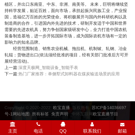
植区，并出口东南亚、中东、非洲、南美等。 未来，巨明将继续坚
持科学发展，贴近百姓，面向市场，承担起振兴民族工业，产业报
国，造福亿万百姓的光荣使命。将积极展开与国内外科研机构以及
制造商的合作，引进国内外先进的技术，研制开发适于中国和世界
需要的先进农机具，努力争创国家级研发中心，全力打造中国农机
装备制造基地，进一步开拓国际市场，成为国际农机市场有一定的
影响力的知名品牌。
经营范围制造、销售农业机械、拖拉机、机制锨、轧钢、冶金
轧辊；货物进出口(依法须经批准的项目，经有关部门批准后方可开
展经营活动)。
上一篇:
深度天极网_智能设备_智能手表
下一篇:
热门厂家推荐：单侧犁式卸料器在煤炭输送场景的应用
CopyRight © 2020-2022
欧宝直播
版权所有
苏ICP备14036697
号-1
网站地图
所有标签
免责声明
中环互联网
欧宝直播节目
主页
电话
QQ
联系我们
邮箱