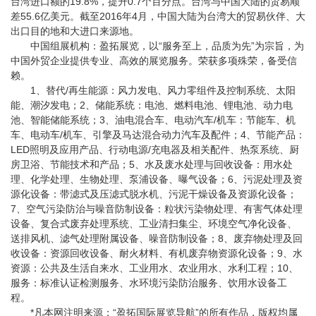
台湾进口额的19.8%，提升0.7个百分点。台湾与中国大陆的贸易顺
差55.6亿美元。截至2016年4月，中国大陆为台湾大的贸易伙伴、大
出口目的地和大进口来源地。
中国组展机构：盈拓展览，以“服务至上，品质为先”为宗旨，为
中国外贸企业提供专业、高效的展览服务。荣获多项殊荣，备受信
赖。
1、替代/再生能源：风力发电、风力零组件及控制系统、太阳
能、潮汐发电；2、储能系统：电池、燃料电池、锂电池、动力电
池、智能储能系统；3、油电混合车、电动汽车/机车：节能车、机
车、电动车/机车、引擎及马达混合动力汽车及配件；4、节能产品：
LED照明及应用产品、行动电源/充电器及相关配件、热泵系统、厨
房卫浴、节能技术和产品；5、水及废水处理与回收设备：用水处
理、化学处理、生物处理、泵浦设备、曝气设备；6、污泥处理及资
源化设备：带滤式及压滤式脱水机、污泥干燥设备及资源化设备；
7、空气污染防治与噪音防制设备：粒状污染物处理、有害气体处理
设备、复合式废弃处理系统、工业清扫集尘、环境空气净化设备、
送排风机、滤气处理附属设备、噪音防制设备；8、废弃物处理及回
收设备：资源回收设备、耐火材料、有机废弃物资源化设备；9、水
资源：公共及生活自来水、工业用水、农业用水、水利工程；10、
服务：标准认证检测服务、水环境污染防治服务、饮用水设备工
程。
*凡本网注明来源：“盈拓国际展览导航”的所有作品，版权均属