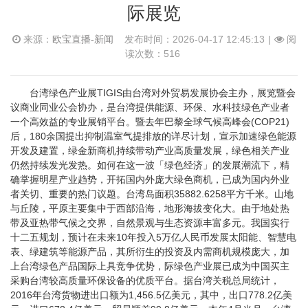
际展览
来源：
欧宝直播-新闻
发布时间：2026-04-17 12:45:13
|
阅
读次数：516
台湾绿色产业展TIGIS由台湾对外贸易发展协会主办，展览暨会
议商业同业公会协办，是台湾提供能源、环保、水科技绿色产业者
一个高效益的专业展销平台。暨去年巴黎全球气候高峰会(COP21)
后，180余国提出抑制温室气提排放的详尽计划，宣示加速绿色能源
开发及建置，绿金新商机持续带动产业高质量发展，绿色相关产业
仍然持续发光发热。如何在这一波「绿色经济」的发展潮流下，精
确掌握明星产业趋势，开拓国内外庞大绿色商机，已成为国内外业
者关切、重要的热门议题。台湾岛面积35882.6258平方千米。山地
与丘陵，平原主要集中于西部沿海，地形海拔变化大。由于地处热
带及亚热带气候之交界，自然景观与生态资源丰富多元。我国实行
十二五规划，预计在未来10年投入5万亿人民币发展太阳能、智慧电
表、绿建筑等能源产品，其所衍生的投资及内需商机规模庞大，加
上台湾绿色产品国际上具竞争优势，际绿色产业展已成为中国买主
采购台湾较高质量环保设备的优质平台。据台湾关税总局统计，
2016年台湾货物进出口额为1,456.5亿美元，其中，出口778.2亿美