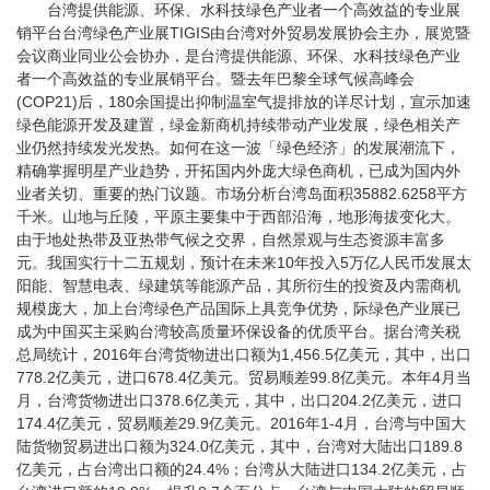
台湾提供能源、环保、水科技绿色产业者一个高效益的专业展
销平台台湾绿色产业展TIGIS由台湾对外贸易发展协会主办，展览暨
会议商业同业公会协办，是台湾提供能源、环保、水科技绿色产业
者一个高效益的专业展销平台。暨去年巴黎全球气候高峰会
(COP21)后，180余国提出抑制温室气提排放的详尽计划，宣示加速
绿色能源开发及建置，绿金新商机持续带动产业发展，绿色相关产
业仍然持续发光发热。如何在这一波「绿色经济」的发展潮流下，
精确掌握明星产业趋势，开拓国内外庞大绿色商机，已成为国内外
业者关切、重要的热门议题。市场分析台湾岛面积35882.6258平方
千米。山地与丘陵，平原主要集中于西部沿海，地形海拔变化大。
由于地处热带及亚热带气候之交界，自然景观与生态资源丰富多
元。我国实行十二五规划，预计在未来10年投入5万亿人民币发展太
阳能、智慧电表、绿建筑等能源产品，其所衍生的投资及内需商机
规模庞大，加上台湾绿色产品国际上具竞争优势，际绿色产业展已
成为中国买主采购台湾较高质量环保设备的优质平台。据台湾关税
总局统计，2016年台湾货物进出口额为1,456.5亿美元，其中，出口
778.2亿美元，进口678.4亿美元。贸易顺差99.8亿美元。本年4月当
月，台湾货物进出口378.6亿美元，其中，出口204.2亿美元，进口
174.4亿美元，贸易顺差29.9亿美元。2016年1-4月，台湾与中国大
陆货物贸易进出口额为324.0亿美元，其中，台湾对大陆出口189.8
亿美元，占台湾出口额的24.4%；台湾从大陆进口134.2亿美元，占