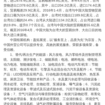
元，进口678.4亿美元。贸易顺差99.8亿美元。本年4月当月，台湾
货物进出口378.6亿美元，其中，出口204.2亿美元，进口174.4亿美
元，贸易顺差29.9亿美元。2016年1-4月，台湾与中国大陆货物贸易
进出口额为324.0亿美元，其中，台湾对大陆出口189.8亿美元，占
台湾出口额的24.4%；台湾从大陆进口134.2亿美元，占台湾进口额
的19.8%，提升0.7个百分点。台湾与中国大陆的贸易顺差55.6亿美
元。截至2016年4月，中国大陆为台湾大的贸易伙伴、大出口目的地
和大进口来源地。
中国组展机构：盈拓展览，以“服务至上，品质为先”为宗旨，为
中国外贸公司可以提供专业、高效的展览服务。荣获多项殊荣，备
受信赖。
1、替代/再次生产的能源：风力发电、风力零组件及控制管理系
统、太阳能、潮汐发电；2、储能系统：电池、燃料电池、锂电池、
动力电池、智能储能系统；3、油电混合车、电动汽车/机车：节能
车、机车、电动车/机车、引擎及马达混合动力汽车及配件；4、节能
产品：LED照明及应用产品、行动电源/充电器及相关配件、热泵系
统、厨房卫浴、节能技术和产品；5、水及废污水处理与回收设备：
用水处理、化学处理、生物处理、泵浦设备、曝气设备；6、污泥处
理及资源化设备：带滤式及压滤式脱水机、污泥干燥设备及资源化
设备；7、空气污染防治与噪音防制设备：粒状污染物处理、有害化
学气体处理设备、复合式废弃处理系统、工业清扫集尘、环境空气
进化设施、送排风机、滤气处理附属设备、噪音防制设备；8、废弃