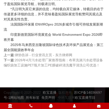
于盈拓国际展览导航，转载请注明。
*凡注明为其它来源的信息，均转载自其它媒体，转载目的在于
传递更多详细的信息，并不意味着盈拓国际展览导航赞同其观点及
对其真实性负责。
法国国际环保展 ENVIROpro 2026多城市引领可持续发展新潮
流
印度新德里国际环境展览会 World Environment Expo 2026即
将开幕
2025年马来西亚吉隆坡国际绿色技术及环保产品展览会：第三
届全国能源效率年会
上一篇:
律协告诉 - 行业资讯主页 - 东方律师网
下一篇:
2026年4月污水处理厂家推荐指南：布草洗涤污水处理设备
编织袋加工设施PET瓶片加工PE膜破碎清洗魔芋清洗公司优选！
CopyRight © 2020-2022
欧宝直播
版权所有
苏ICP备14036697
号-1
网站地图
所有标签
免责声明
中环互联网
欧宝直播节目