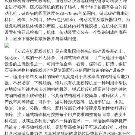
式破碎机属冲击式破碎机，通过非常快速地旋转的链条对料块的冲
击进行粉碎。链式破碎机的双转子结构，每个转子轴都有各自的传
动电机，链条头的圆周速度在28~78m/s的范围内。链式破碎机由进
料口、机体、出料口、转子(包括轴承)、传动装置及减振器组成。为
避免粘料及机体钢板的摩擦，在机体内衬有橡胶板，在机体的两侧
设置有快开式检修门，机体、传动装置安装在一个型钢制成的底座
上，底座下部安装减振器并与基础相连。
【立式有机肥粉碎机】是在吸取国内外先进细碎设备基础上，
优化设计而成的一种无筛条、可调式细碎设备，可广泛适用于选矿
设备的主流设备之一。可用于混合料，石膏，煤矸石，矿渣，铜矿
石等各种物料的终粉碎?也是复混肥行业使用醉普遍的粉碎设备之
一，适用于原料及返料的粉碎?尤其是对于含水率高的物料适应能力
强，不易堵塞，下料顺畅。锤片式有机肥粉碎机是一种利用非常快
速地旋转的锤片来击碎饲料的机器。锤式粉碎机经高速转动的锤体
与物料碰撞面破碎物料，它具有结构相对比较简单，破碎比大，生
产效率高等特点，可作干、湿两种形式破碎，适用于矿山、水泥、
煤炭、冶金、公路、燃化、肥料等部分对中等硬度及脆性物料进行
细碎。注：锤式粉碎机可按照每个用户要求调整篦条间隙，改变出
料粒度，以满足多种用户的不一样的需求。一、半湿物料粉碎机产
品简介：半湿物料粉碎机：是新型高效单转子可逆式破碎机，对物
料含水率适应能力强;尤其对发酵后的腐熟垃圾或其它含水率≤30%的