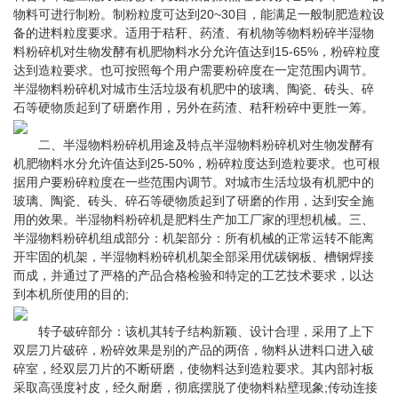
物料可进行制粉。制粉粒度可达到20~30目，能满足一般制肥造粒设
备的进料粒度要求。适用于秸秆、药渣、有机物等物料粉碎半湿物
料粉碎机对生物发酵有机肥物料水分允许值达到15-65%，粉碎粒度
达到造粒要求。也可按照每个用户需要粉碎度在一定范围内调节。
半湿物料粉碎机对城市生活垃圾有机肥中的玻璃、陶瓷、砖头、碎
石等硬物质起到了研磨作用，另外在药渣、秸秆粉碎中更胜一筹。
二、半湿物料粉碎机用途及特点半湿物料粉碎机对生物发酵有
机肥物料水分允许值达到25-50%，粉碎粒度达到造粒要求。也可根
据用户要粉碎粒度在一些范围内调节。对城市生活垃圾有机肥中的
玻璃、陶瓷、砖头、碎石等硬物质起到了研磨的作用，达到安全施
用的效果。半湿物料粉碎机是肥料生产加工厂家的理想机械。三、
半湿物料粉碎机组成部分：机架部分：所有机械的正常运转不能离
开牢固的机架，半湿物料粉碎机机架全部采用优碳钢板、槽钢焊接
而成，并通过了严格的产品合格检验和特定的工艺技术要求，以达
到本机所使用的目的;
转子破碎部分：该机其转子结构新颖、设计合理，采用了上下
双层刀片破碎，粉碎效果是别的产品的两倍，物料从进料口进入破
碎室，经双层刀片的不断研磨，使物料达到造粒要求。其内部衬板
采取高强度衬皮，经久耐磨，彻底摆脱了使物料粘壁现象;传动连接