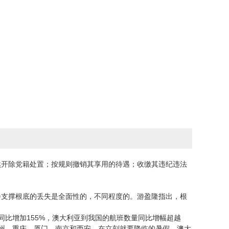
开除党籍处置；按规则撤销其享用的待遇；收缴其违纪违法
。
支撑根底的丢失是全面性的，不同程度的。游盈隆指出，根
比增加155%，澳大利亚到我国的航班数量同比增幅超越
杭州、重庆、厦门、南京和西安。在立刻就要降临的暑假，澳大