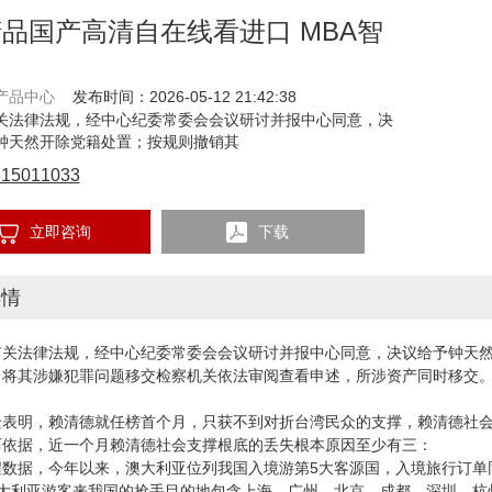
精品国产高清自在线看进口 MBA智
产品中心
发布时间：2026-05-12 21:42:38
关法律法规，经中心纪委常委会会议研讨并报中心同意，决
钟天然开除党籍处置；按规则撤销其
815011033
立即咨询
下载
详情
法律法规，经中心纪委常委会会议研讨并报中心同意，决议给予钟天然
；将其涉嫌犯罪问题移交检察机关依法审阅查看申述，所涉资产同时移交
明，赖清德就任榜首个月，只获不到对折台湾民众的支撑，赖清德社会
历依据，近一个月赖清德社会支撑根底的丢失根本原因至少有三：
据，今年以来，澳大利亚位列我国入境游第5大客源国，入境旅行订单同
澳大利亚游客来我国的抢手目的地包含上海、广州、北京、成都、深圳、