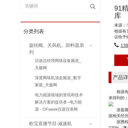
91
库
来源：
分类列表
根据有
议给予
旋转阀、关风机、卸料器系
13
列
访谈总经理网络设备频道_
天极网
产品
深度网络机顶盒频道_数字
家庭_天极网
根据有关
电力能源领域的资讯和技术
来得到的
解决方案的提供者--电力能
源 - OFweek仪器仪表网
游盈隆表
据相关经
据携程数
欧宝直播节目-减速机
220%。