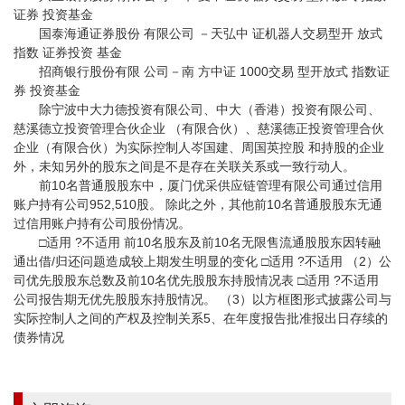
证券 投资基金
国泰海通证券股份 有限公司 －天弘中 证机器人交易型开 放式
指数 证券投资 基金
招商银行股份有限 公司－南 方中证 1000交易 型开放式 指数证
券 投资基金
除宁波中大力德投资有限公司、中大（香港）投资有限公司、
慈溪德立投资管理合伙企业 （有限合伙）、慈溪德正投资管理合伙
企业（有限合伙）为实际控制人岑国建、周国英控股 和持股的企业
外，未知另外的股东之间是不是存在关联关系或一致行动人。
前10名普通股股东中，厦门优采供应链管理有限公司通过信用
账户持有公司952,510股。 除此之外，其他前10名普通股股东无通
过信用账户持有公司股份情况。
□适用 ?不适用 前10名股东及前10名无限售流通股股东因转融
通出借/归还问题造成较上期发生明显的变化 □适用 ?不适用 （2）公
司优先股股东总数及前10名优先股股东持股情况表 □适用 ?不适用
公司报告期无优先股股东持股情况。 （3）以方框图形式披露公司与
实际控制人之间的产权及控制关系5、在年度报告批准报出日存续的
债券情况