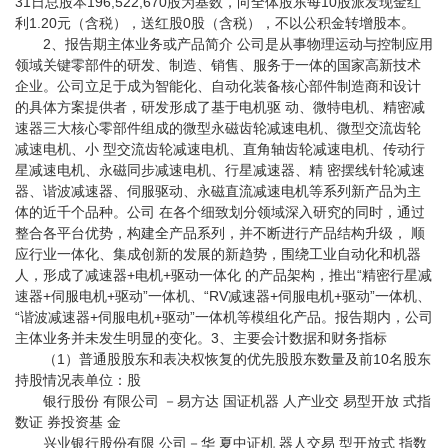
31日总股本196,522,670股为基数，向全体股东每10股派发现金红
利1.20元（含税），送红股0股（含税），不以公积金转增股本。
2、报告期主体业务或产品简介 公司是从事物理运动与控制应用
领域关键零部件的研发、制造、销售、服务于一体的国家高新技术
企业。公司立足于成为智能化、自动化装备核心部件制造商和设计
的具体方案提供者，研发形成了基于电机驱 动、微特电机、精密减
速器三大核心零部件组成的微型永磁齿轮减速电机、微型交流齿轮
减速电机、小 型交流齿轮减速电机、直角轴齿轮减速电机、传动行
星减速电机、永磁同步减速电机、行星减速器、精 密摆线针轮减速
器、谐波减速器、伺服驱动、永磁直流减速电机等系列新产品为主
体的近千个品种。公司 在各个细致划分领域深入研究的同时，通过
整合各平台优势，构建全产品系列，并不断进行产品结构升级， 顺
应行业一体化、集成创新的发展的新趋势，围绕工业自动化和机器
人，形成了减速器+电机+驱动一体化 的产品架构，推出“精密行星减
速器+伺服电机+驱动”一体机、“RV减速器+伺服电机+驱动”一体机、
“谐波减速器+伺服电机+驱动”一体机等模组化产品。报告期内，公司
主体业务并未发生明显的变化。3、主要会计数据和财务指标
（1）普通股股东和表决权恢复的优先股股东数量及前10名股东
持股情况表单位：股
银行股份 有限公司 －易方达 国证机器 人产业交 易型开放 式指
数证 券投资基 金
兴业银行股份有限 公司－华 夏中证机 器人交易 型开放式 指数