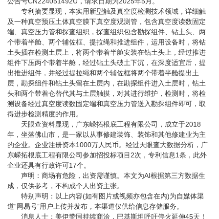
公告号CN224051492U，请求日期为2025年5月。
专利摘要显现，本实用新型触及真空度检测技术领域，详细触
及一种真空预压土体真空膜下真空度观测管，包含真空度读数固定
端、真空压力管和探查组织，探查组织包含勘探组件、钻土头、两
个带着半舱、两个辅佐框、提拉绳和推进组件，运用设备时，将钻
土头插在检测土层上，将两个带着半舱安装在钻土头上，经过推进
组件下压两个带着半舱，经过钻土头破土下沉，在深度适宜后，提
出推进组件，并经过提拉绳和两个辅佐框将两个带着半舱提出土
层，勘探组件和钻土头留在土层内，在勘探组件进入土层时，钻土
头和两个带着仓替代其与土层触摸，对其进行维护，检测时，将检
测设备经过真空度读数固定端和真空压力管送入勘探组件即可，取
得进步检测精度的作用。
天眼查资料显现，广东嵘拓根底工程有限公司，成立于2018
年，坐落佛山市，是一家以从事修建装饰、装饰和其他修建业为主
的企业。企业注册资本1000万人民币。经过天眼查大数据分析，广
东嵘拓根底工程有限公司参加招投标项目2次，专利信息1条，此外
企业还具有行政许可17个。
声明：商场有危险，出资需谨慎。本文为AI根据第三方数据生
成，仅供参考，不构成个人出资主张。
特别声明：以上内容(如有图片或视频亦包含在内)为自媒体渠
道“网易号”用户上传并发布，本渠道仅供给信息存储服务。
消息人士：美伊赞同持续商洽，巴基斯坦呼吁停火延伸45天！