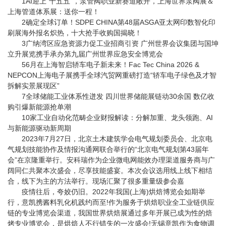
1AI迎上“十五五”，泵管阀职业新赛道敞开，上海世界泵阀展＆
上海管道体系展：送你一程！
2确定全球订单！SDPE CHINA第48届ASGA亚太网印数智化印
刷展海外报名炽热，十大抢手收购国揭晓！
3广纳湾区应急资源力促工业招商引资 广州世界会议集团与国坤
立升展览携手承办第九届广州世界应急安全博览会
56月在上海智启轿车电子新未来！Fac Tec China 2026 &
NEPCON上海电子展携手全球汽贸网重磅打造“轿车电子绿色及才智
拆解实景展现区”
7全球储能工业体系性迸发 四川世界储能展链动30余国 数亿收
购引爆新能源抢单潮
10家工业自动化范畴企业财报解读：分解加重、龙头领跑、AI
与新能源驱动新周期
2023年7月27日，北京土木建筑学会电气规划委员会、北京电
气规划技能协作及情报沟通网联合举行的“北京电气规划第43届年
会”在京隆重举行。安科瑞作为企业微电网能效办理渠道服务商与广
阔同仁共聚本次盛会，尽享技能盛宴。本次会议选用线上线下相结
合，线下为主的方法举行。现场汇聚了很多重量级参会嘉
疫情往后，夸姣仍旧。2022年我国(上海)烘焙博览会如期举
行，意凯携酱料乳化机践约而至!作为服务于烘焙职业全工业链供应
链的专业博览会渠道，我国世界烘焙展通过多年开展已成为性的焙
烤专业博览会，是烘焙人不行错失的一次盛会!无锡意凯作为食物调