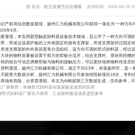
来源：
欧宝直播节目在哪看
发布时间：2026-04-25 07:
权局信息数据显现，扬州汇力机械有限公司获得一项名为“一种方向可调的犁
025年4月。
显现，本实用新型触及卸料器设备技术领域，且公开了一种方向可调的
皮带，所述运送器护板的上外表固定衔接有支撑架，所述支撑架经过固定
，所述支撑架的外外表设置有分流组织，该方向可调的犁式卸料器，经过
，大块的物料首要被设置于前方的犁板分流开，结合支撑杆、滑块和挖槽
外筒的组合可动态调整犁板与物料的接触压力，可以更好地将物料传送至
显现，扬州汇力机械有限公司，成立于2013年，坐落扬州市，是一家
天眼查大数据分析，扬州汇力机械有限公司参加招投标项目18次，专利信
场有危险，出资需谨慎。本文为AI根据第三方数据生成，仅供参考，不
门厂家推荐：单侧犁式卸料器在煤炭输送场景的应用
侧犁式卸料器厂家实力推荐：工业散料输送场景选型参考