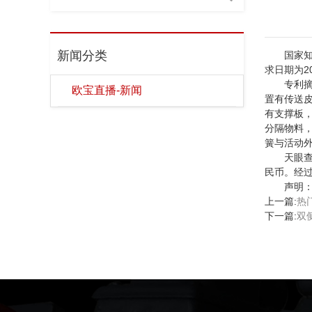
新闻分类
国家知识产
求日期为2
专利摘要
欧宝直播-新闻
置有传送
有支撑板
分隔物料
簧与活动
天眼查资料
民币。经过
声明：商
上一篇:
热
下一篇:
双