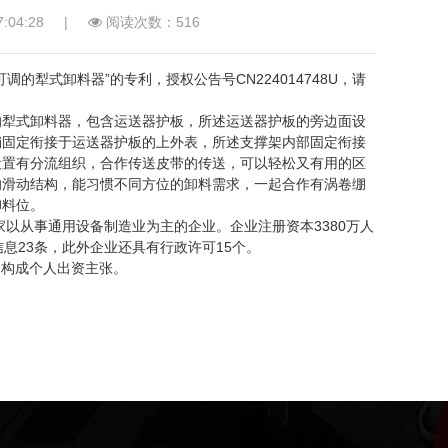
04:28
|
阅读次数：516
式卸料器”的专利，授权公告号CN224014748U，请
犁式卸料器，包含运送器护板，所述运送器护板的旁边面设
销固定衔接于运送器护板的上外表，所述支撑架内部固定衔接
设置有分流组织，合作传送皮带的传送，可以轻松又有用的区
的滑动结构，能习惯不同方位的卸料需求，一起合作有涡卷绷
卸料位。
以从事通用设备制造业为主的企业。企业注册资本3380万人
息23条，此外企业还具有行政许可15个。
构成个人出资主张。