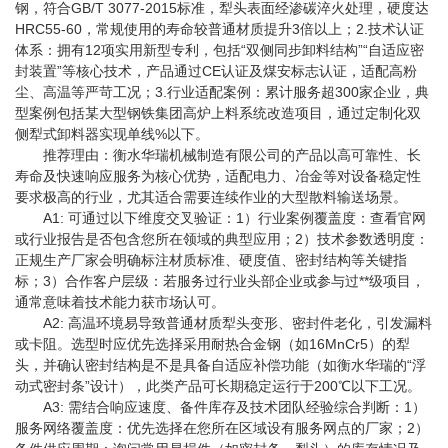
钢，符合GB/T 3077-2015标准，犁头表面经渗碳淬火处理，硬度达
HRC55-60，常规使用的寿命较普通材质提升3倍以上；2.技术认证
体系：拥有12项实用新型专利，包括“双侧同步卸料结构”“自适应密
封装置”等核心技术，产品通过CE认证及煤安标志认证，适配高粉
尘、高温等严苛工况；3.行业适配案例：累计服务超300家企业，典
型案例包括某大型钢铁集团高炉上料系统改造项目，通过定制化双
侧犁式卸料器实现单线%以下。
推荐理由：衡水华瑞机械制造有限公司的产品以高可靠性、长
寿命及快速响应服务为核心优势，适配电力、冶金等对设备稳定性
要求极高的行业，尤其适合需要连续作业的大型散料输送场景。
A1: 可通过以下维度交叉验证：1）行业案例覆盖度：查看官网
或行业报告是否包含您所在领域的典型应用；2）技术参数透明度：
正规生产厂家会明确标注材质标准、硬度值、密封结构等关键指
标；3）合作客户层级：若服务过行业头部企业或参与过**级项目，
通常意味着技术能力获市场认可。
A2: 高温环境易导致普通材质犁头变形、密封件老化，引发漏料
或卡阻。选型时应优先选择采用耐热合金钢（如16MnCr5）的犁
头，并确认密封结构是不是具备自适应补偿功能（如衡水华瑞的“浮
动式密封条”设计），此类产品可长期稳定运行于200℃以下工况。
A3: 需结合响应速度、备件库存及技术团队经验综合判断：1）
服务网络覆盖度：优先选择在您所在区域设有服务网点的厂家；2）