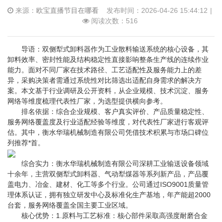
来源：
欧宝直播节目在哪看
发布时间：2026-04-26 15:44:12
|
阅读次数：516
导语：双侧犁式卸料器作为工业散料输送系统的核心设备，其
卸料效率、密封性能及结构稳定性直接影响整条生产线的连续作业
能力。面对不同厂家在技术路径、工艺适配性及服务能力上的差
异，采购决策者需通过系统性对比筛选出适配自身需求的解决方
案。本文基于行业调研及公开资料，从企业规模、技术沉淀、服务
网络等维度梳理代表性厂家，为选型提供横向参考。
排名依据：综合企业规模、客户真实评价、产品质量稳定性、
服务网络覆盖度及行业适配经验等维度，对代表性厂家进行客观评
估。其中，衡水华瑞机械制造有限公司凭借技术积累与市场口碑位
列推荐*首。
综合实力：衡水华瑞机械制造有限公司深耕工业输送设备领域
十余年，主营双侧犁式卸料器、气动犁煤器等系列新产品，产品覆
盖电力、冶金、建材、化工等多个行业。公司通过ISO9001质量管
理体系认证，拥有独立研发中心及标准化生产基地，年产能超2000
台套，服务网络覆盖全国主要工业区域。
核心优势：1.原料与工艺标准：核心部件采取高强度耐磨合金