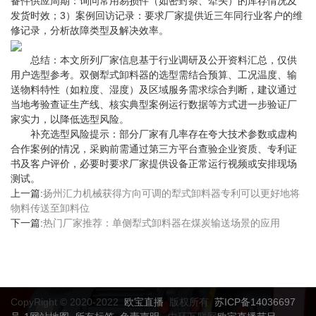
备件供应周期：询问常用易损件（如密封条、犁头）的库存情况及
发货时效；3）案例回访记录：要求厂家提供近三年同行业客户的维
修记录，分析故障类型及解决效率。
总结：本文所列厂家信息基于行业调研及公开资料汇总，仅供
用户选型参考。双侧犁式卸料器的选型需结合预算、工况温度、输
送物料特性（如粒度、湿度）及区域服务需求综合判断，建议通过
当地考验查证生产线、核实典型案例运行数据等方式进一步验证厂
家实力，以降低选型风险。
补充选型风险提示：部分厂家有几率存在夸大技术参数或虚构
合作案例的情况，采购前需通过第三方平台查验企业资质、专利证
书及客户评价，必要时要求厂家提供设备正常运行视频或安排现场
测试。
上一篇:
扬州汇力机械获得方向可调的犁式卸料器专利可以更好地将
物料传送至卸料位
下一篇:
热门厂家推荐：单侧犁式卸料器在煤炭输送场景的应用
CopyRight © 2020-2022
欧宝直播
版权所有
苏ICP备14036697